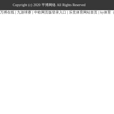
Copyright (c) 2020 平博网络 All Rights Reserved
万搏在线
|
九游球赛
|
中欧网页版登录入口
|
乐竞体育网站首页
|
ky体育