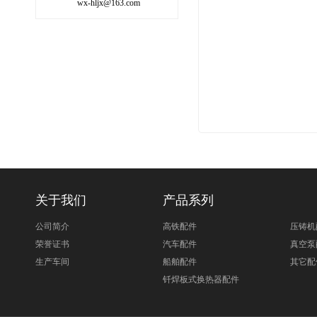
wx-hljx@163.com
关于我们
产品系列
公司简介
高铁配件
压铸机
荣誉证书
汽车配件
真空泵
生产车间
船舶配件
其它配
钎焊板式换热器配件