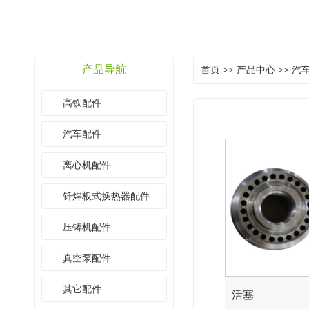
产品导航
首页
>>
产品中心
>>
汽
高铁配件
汽车配件
离心机配件
钎焊板式换热器配件
压铸机配件
真空泵配件
其它配件
本公司是一家集产
活塞
和制造、产品生产