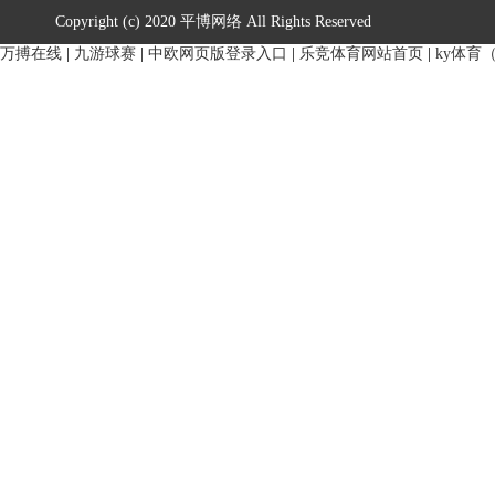
Copyright (c) 2020 平博网络 All Rights Reserved
万搏在线
|
九游球赛
|
中欧网页版登录入口
|
乐竞体育网站首页
|
ky体育