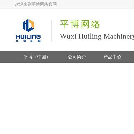
欢迎来到平博网络官网
平博网络
Wuxi Huiling Machinery
平博（中国）
公司简介
产品中心