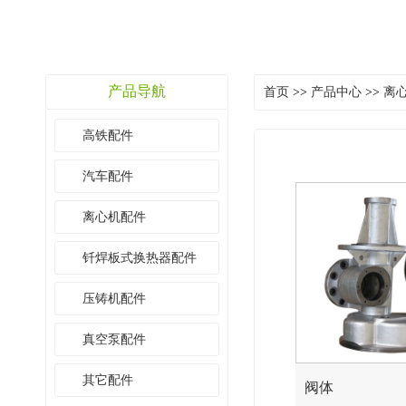
产品导航
首页
>>
产品中心
>>
离
高铁配件
汽车配件
离心机配件
钎焊板式换热器配件
压铸机配件
真空泵配件
其它配件
阀体