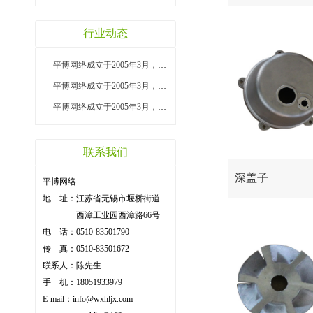
行业动态
平博网络成立于2005年3月，座落于沪宁...
平博网络成立于2005年3月，座落于沪宁...
平博网络成立于2005年3月，座落于沪宁...
联系我们
深盖子
平博网络
地 址：江苏省无锡市堰桥街道
西漳工业园西漳路66号
电 话：0510-83501790
传 真：0510-83501672
联系人：陈先生
手 机：18051933979
E-mail：info@wxhljx.com