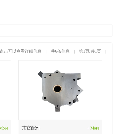
点击可以查看详细信息 | 共6条信息 | 第1页/共1页 |
设计
其它配件
More
+ More
生产