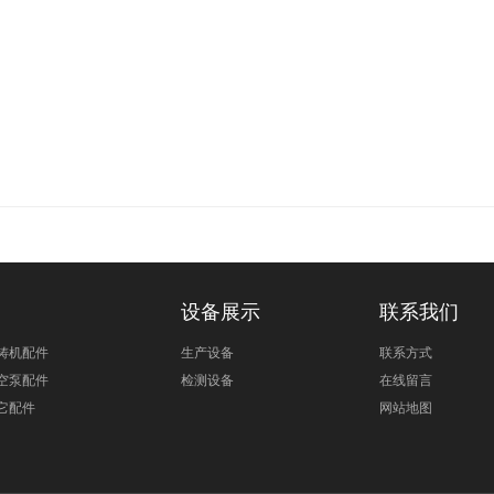
设备展示
联系我们
铸机配件
生产设备
联系方式
空泵配件
检测设备
在线留言
它配件
网站地图