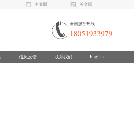
中文版
英文版
全国服务热线
18051933979
English
间
信息反馈
联系我们