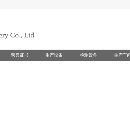
ry Co., Ltd
荣誉证书
生产设备
检测设备
生产车