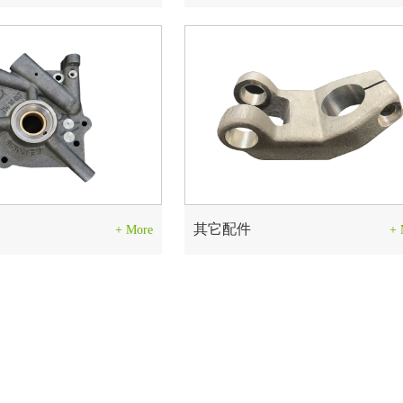
S16949，IS9001质量体系
企业，公司通过了TS16949，IS9001
设备有数控车床、加工中
认证。主要加工设备有数控车床、加工
车铣复合加工中心和马扎克
心、日本马扎克车铣复合加工中心和马
工中心，各类普通型机床...
数控卧式镗铣加工中心，各类普通型机床.
其它配件
+ More
+ 