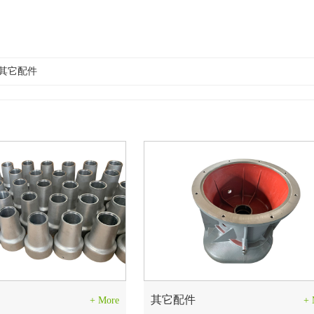
其它配件
产品开发、精密模具的设计
本公司是一家集产品开发、精密模具的
其它配件
+ More
+ 
产于一体的新型高科技生产
和制造、产品生产于一体的新型高科技