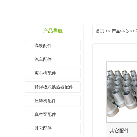
产品导航
首页
>>
产品中心
>>
高铁配件
汽车配件
离心机配件
钎焊板式换热器配件
压铸机配件
真空泵配件
其它配件
本公司是一家集
其它配件
和制造、产品生