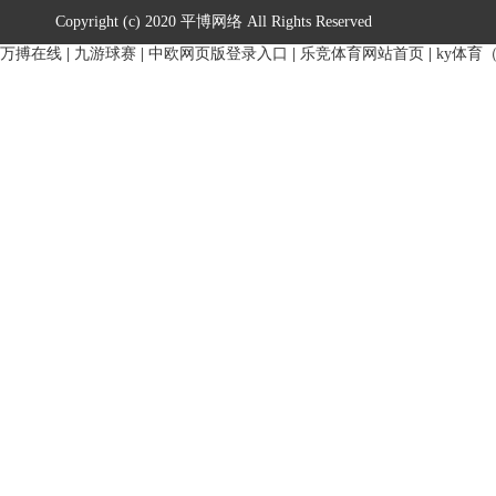
Copyright (c) 2020 平博网络 All Rights Reserved
万搏在线
|
九游球赛
|
中欧网页版登录入口
|
乐竞体育网站首页
|
ky体育