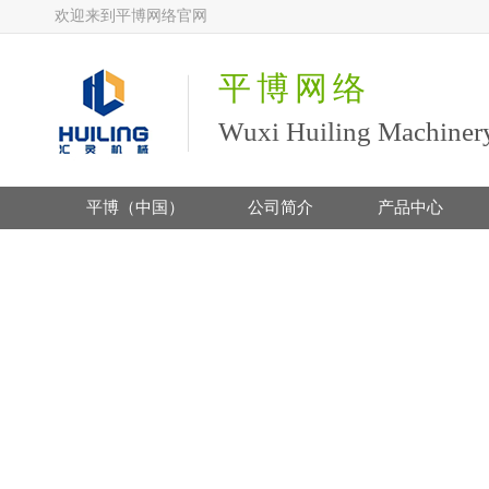
欢迎来到平博网络官网
平博网络
Wuxi Huiling Machinery
平博（中国）
公司简介
产品中心