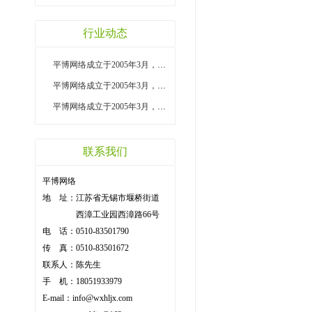
行业动态
平博网络成立于2005年3月，座落于沪宁...
平博网络成立于2005年3月，座落于沪宁...
平博网络成立于2005年3月，座落于沪宁...
联系我们
平博网络
地 址：江苏省无锡市堰桥街道
西漳工业园西漳路66号
电 话：0510-83501790
传 真：0510-83501672
联系人：陈先生
手 机：18051933979
E-mail：info@wxhljx.com