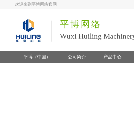
欢迎来到平博网络官网
平博网络
Wuxi Huiling Machinery
平博（中国）
公司简介
产品中心