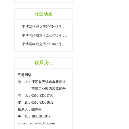
行业动态
平博网络成立于2005年3月，座落于沪宁...
平博网络成立于2005年3月，座落于沪宁...
平博网络成立于2005年3月，座落于沪宁...
联系我们
平博网络
地 址：江苏省无锡市堰桥街道
西漳工业园西漳路66号
电 话：0510-83501790
传 真：0510-83501672
联系人：陈先生
手 机：18051933979
E-mail：info@wxhljx.com