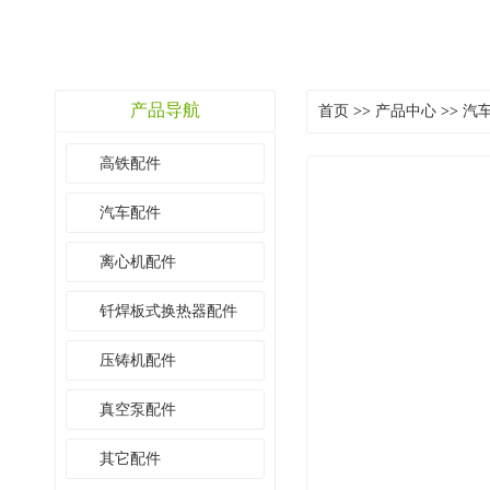
产品导航
首页
>>
产品中心
>>
汽
高铁配件
汽车配件
离心机配件
钎焊板式换热器配件
压铸机配件
真空泵配件
其它配件